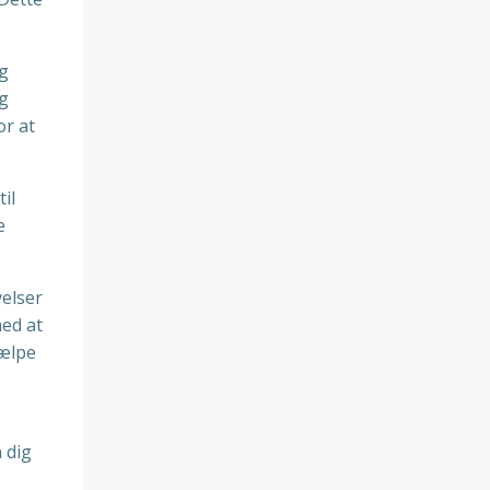
og
og
or at
til
e
velser
med at
jælpe
n dig