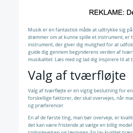
Musik er en fantastisk måde at udtrykke sig på
drømmer om at kunne spille et instrument, er t
instrument, der giver dig mulighed for at udfold
guide dig gennem begynderens verden af tværfløjt
musikalitet. Læs med og lad dig inspirere til at 
Valg af tværfløjte
Valg af tværfløjte er en vigtig beslutning for e
forskellige faktorer, der skal overvejes, når ma
og præferencer.
En af de første ting, man bør overveje, er kvalit
det kan være fristende at vælge en billig mode
spiloplevelsen og læringen. En lav kvalitet tvæ