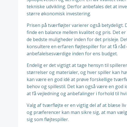
tekniske udvikling. Derfor anbefales det at inve
større økonomisk investering.
Prisen på tværfløjter varierer også betydeligt. De
finde en balance mellem kvalitet og pris. Det e
de bedste muligheder inden for det prisleje. De
konsultere en erfaren fløjtespiller for at få r
anbefalelsesværdige inden for ens budget.
Endelig er det vigtigt at tage hensyn til spill
størrelser og materialer, og hver spiller kan hav
kan være en god idé at prøve forskellige tværfløj
behov og spillestil. Det kan også være en god id
at få vejledning og anbefalinger i forhold til hvi
Valg af tværfløjte er en vigtig del af at blæse li
og præferencer kan man sikre sig, at man vælge
sig som fløjtespiller.