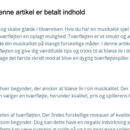
 og skabe glæde i tilværelsen. Hvis du har en musikalsk sjæl
værfløjten en oplagt mulighed. Tværfløjten er et smukt og al
e din musikalitet på mange forskellige måder. I denne artikel
en og give dig værdifulde tips og tricks til at blæse liv i d
tage det første skridt mod at blive en dygtig tværfløjtespiller.
nhver begynder, der ønsker at blæse liv i sin musikalitet. Der
n vælger en tværfløjte, herunder kvalitet, pris og spillerens
eten af tværfløjten. Der findes forskellige niveauer af kvalite
l som begynder. Dog kan dette have en negativ indvirkning 
rfløjte kan være sværere at spille på og kan begrænse spille