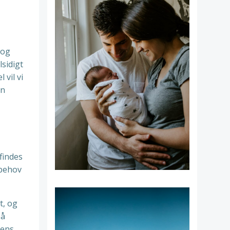
 og
sidigt
 vil vi
in
 findes
 behov
t, og
på
rens