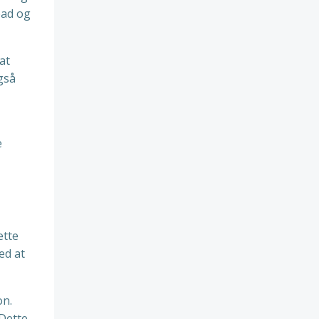
pad og
at
gså
e
ætte
ed at
on.
 Dette