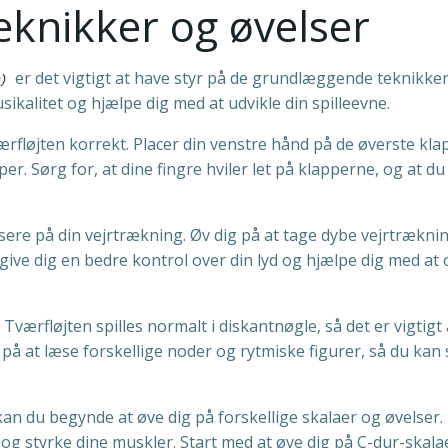
knikker og øvelser
er det vigtigt at have styr på de grundlæggende teknikke
ikalitet og hjælpe dig med at udvikle din spilleevne.
tværfløjten korrekt. Placer din venstre hånd på de øverste kla
r. Sørg for, at dine fingre hviler let på klapperne, og at du
usere på din vejrtrækning. Øv dig på at tage dybe vejrtrækni
l give dig en bedre kontrol over din lyd og hjælpe dig med at
Tværfløjten spilles normalt i diskantnøgle, så det er vigtigt 
på at læse forskellige noder og rytmiske figurer, så du kan s
n du begynde at øve dig på forskellige skalaer og øvelser.
og styrke dine muskler. Start med at øve dig på C-dur-skal