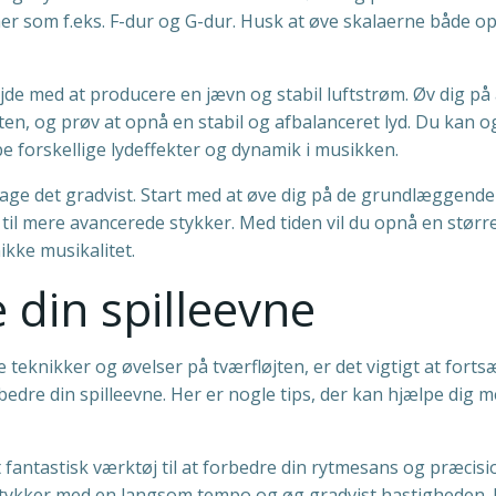
aer som f.eks. F-dur og G-dur. Husk at øve skalaerne både o
bejde med at producere en jævn og stabil luftstrøm. Øv dig på 
ten, og prøv at opnå en stabil og afbalanceret lyd. Du kan o
be forskellige lydeffekter og dynamik i musikken.
 tage det gradvist. Start med at øve dig på de grundlæggende
 til mere avancerede stykker. Med tiden vil du opnå en størr
ikke musikalitet.
e din spilleevne
teknikker og øvelser på tværfløjten, er det vigtigt at forts
bedre din spilleevne. Her er nogle tips, der kan hjælpe dig m
antastisk værktøj til at forbedre din rytmesans og præcisi
g stykker med en langsom tempo og øg gradvist hastigheden.