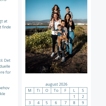
gt at
t finde
il. Det
iduelle
ere for
august 2026
 behov
M
Ti
O
To
F
L
S
kle
1
2
3
4
5
6
7
8
9