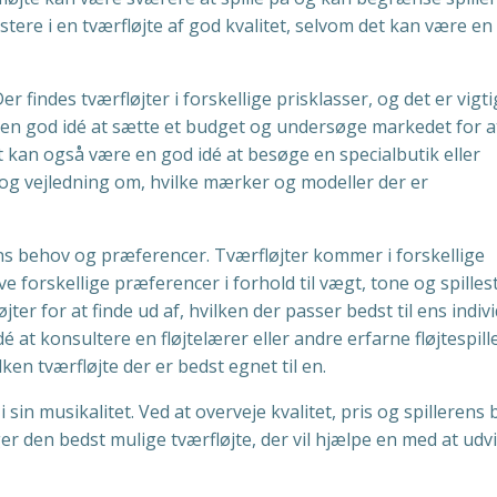
stere i en tværfløjte af god kvalitet, selvom det kan være en
r findes tværfløjter i forskellige prisklasser, og det er vigti
r en god idé at sætte et budget og undersøge markedet for a
t kan også være en god idé at besøge en specialbutik eller
åd og vejledning om, hvilke mærker og modeller der er
erens behov og præferencer. Tværfløjter kommer i forskellige
e forskellige præferencer i forhold til vægt, tone og spillest
ter for at finde ud af, hvilken der passer bedst til ens indiv
é at konsultere en fløjtelærer eller andre erfarne fløjtespill
lken tværfløjte der er bedst egnet til en.
v i sin musikalitet. Ved at overveje kvalitet, pris og spillerens
r den bedst mulige tværfløjte, der vil hjælpe en med at udvi