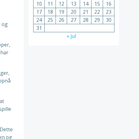
10
11
12
13
14
15
16
17
18
19
20
21
22
23
24
25
26
27
28
29
30
r og
31
« jul
pper,
 har
nger,
 opnå
at
pille
 Dette
aen og