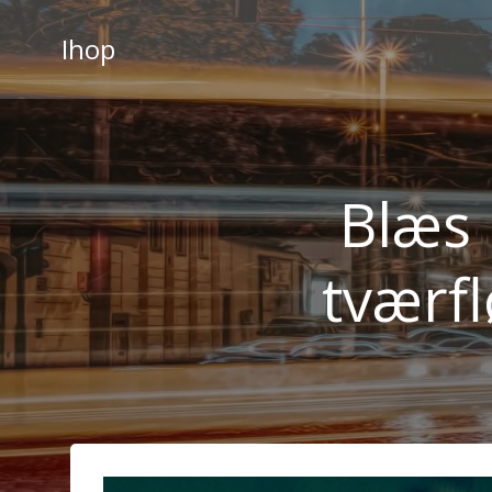
Videre
til
Ihop
indhold
Blæs 
tværf