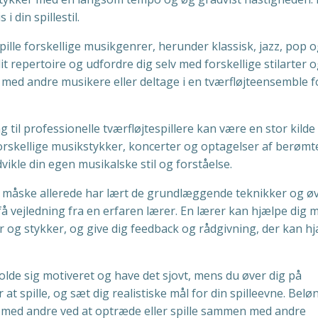
i din spillestil.
pille forskellige musikgenrer, herunder klassisk, jazz, pop 
it repertoire og udfordre dig selv med forskellige stilarter 
med andre musikere eller deltage i en tværfløjteensemble f
ng til professionelle tværfløjtespillere kan være en stor kilde 
il forskellige musikstykker, koncerter og optagelser af berømt
dvikle din egen musikalske stil og forståelse.
du måske allerede har lært de grundlæggende teknikker og ø
 få vejledning fra en erfaren lærer. En lærer kan hjælpe dig 
ser og stykker, og give dig feedback og rådgivning, der kan h
 holde sig motiveret og have det sjovt, mens du øver dig på
 at spille, og sæt dig realistiske mål for din spilleevne. Belø
tet med andre ved at optræde eller spille sammen med andre