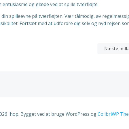
n entusiasme og glæde ved at spille tværfløjte.
e din spilleevne på tværfløjten. Vær tålmodig, øv regelmæssi
usikalitet. Fortsæt med at udfordre dig selv og nyd rejsen so
n
Indlægsnavigation
Næste indl