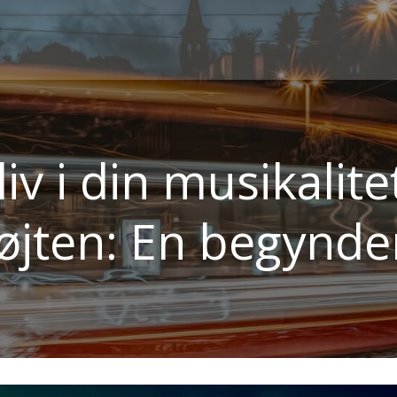
liv i din musikalit
løjten: En begynde