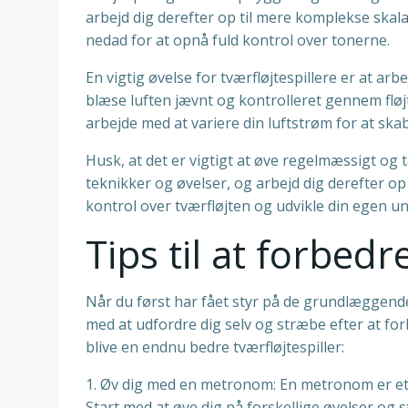
arbejd dig derefter op til mere komplekse skal
nedad for at opnå fuld kontrol over tonerne.
En vigtig øvelse for tværfløjtespillere er at ar
blæse luften jævnt og kontrolleret gennem fløj
arbejde med at variere din luftstrøm for at ska
Husk, at det er vigtigt at øve regelmæssigt og
teknikker og øvelser, og arbejd dig derefter op
kontrol over tværfløjten og udvikle din egen un
Tips til at forbedr
Når du først har fået styr på de grundlæggende 
med at udfordre dig selv og stræbe efter at for
blive en endnu bedre tværfløjtespiller:
1. Øv dig med en metronom: En metronom er et f
Start med at øve dig på forskellige øvelser o