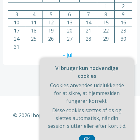
1
2
3
4
5
6
7
8
9
10
11
12
13
14
15
16
17
18
19
20
21
22
23
24
25
26
27
28
29
30
31
« jul
Vi bruger kun nødvendige
cookies
Cookies anvendes udelukkende
for at sikre, at hjemmesiden
fungerer korrekt.
Disse cookies sættes af os og
© 2026 Ihop. Bygget ved at bruge WordPress og
slettes automatisk, når din
ColibriWP Theme
.
session slutter eller efter kort tid.
OK