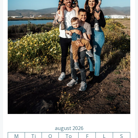
august 2026
M
Ti
O
To
F
L
S