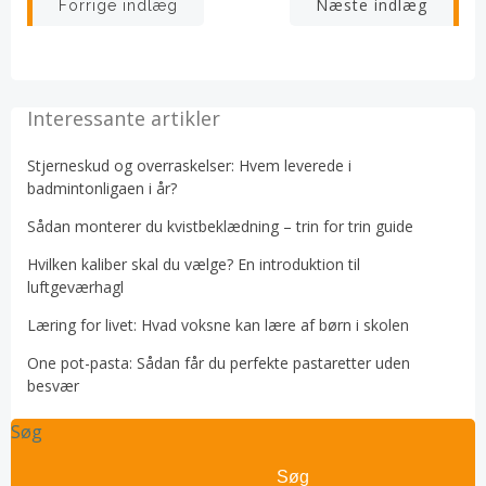
Indlægsnavigation
Indlægsnav
Næste indlæg
Forrige indlæg
Interessante artikler
Stjerneskud og overraskelser: Hvem leverede i
badmintonligaen i år?
Sådan monterer du kvistbeklædning – trin for trin guide
Hvilken kaliber skal du vælge? En introduktion til
luftgeværhagl
Læring for livet: Hvad voksne kan lære af børn i skolen
One pot-pasta: Sådan får du perfekte pastaretter uden
besvær
Søg
Søg