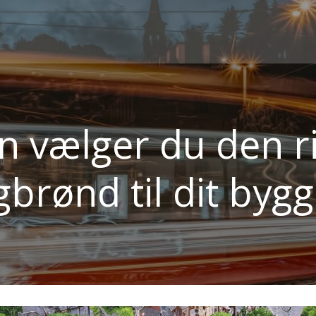
n vælger du den ri
gbrønd til dit bygg