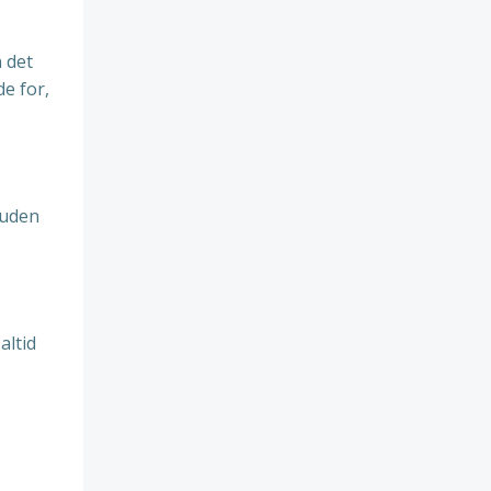
n det
e for,
 uden
altid