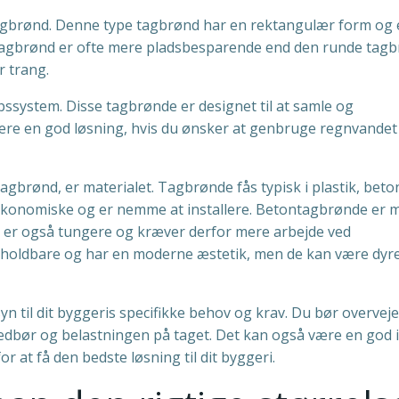
tagbrønd. Denne type tagbrønd har en rektangulær form og 
de tagbrønd er ofte mere pladsbesparende end den runde tag
r trang.
ssystem. Disse tagbrønde er designet til at samle og
re en god løsning, hvis du ønsker at genbruge regnvandet 
agbrønd, er materialet. Tagbrønde fås typisk i plastik, beton
t økonomiske og er nemme at installere. Betontagbrønde er 
e er også tungere og kræver derfor mere arbejde ved
et holdbare og har en moderne æstetik, men de kan være dyr
yn til dit byggeris specifikke behov og krav. Du bør overveje
dbør og belastningen på taget. Det kan også være en god i
 at få den bedste løsning til dit byggeri.