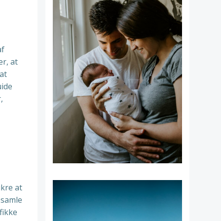
af
r, at
at
uide
,
ikre at
psamle
fikke