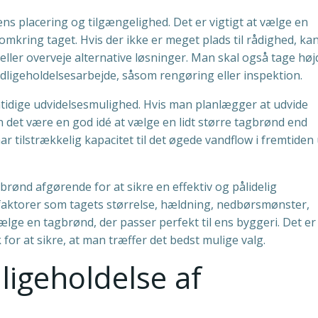
ns placering og tilgængelighed. Det er vigtigt at vælge en
 omkring taget. Hvis der ikke er meget plads til rådighed, ka
ler overveje alternative løsninger. Man skal også tage højd
dligeholdelsesarbejde, såsom rengøring eller inspektion.
emtidige udvidelsesmulighed. Hvis man planlægger at udvide
kan det være en god idé at vælge en lidt større tagbrønd end
har tilstrækkelig kapacitet til det øgede vandflow i fremtiden
gbrønd afgørende for at sikre en effektiv og pålidelig
l faktorer som tagets størrelse, hældning, nedbørsmønster,
ge en tagbrønd, der passer perfekt til ens byggeri. Det er 
 for at sikre, at man træffer det bedst mulige valg.
dligeholdelse af