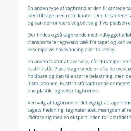
En anden type af tagbrønd er den firkantede 
ideel til tage med rette kanter. Den firkante
og kan derfor være et godt valg, hvis pladsen e
Der findes også tagbrønde med indbygget afløb
transportere regnvand væk fra taget og kan væ
eksempelvis havevanding eller toiletskyl.
En anden faktor at overveje, når du vælger en t
rustfrit stål. Plastiktagbrønde er ofte de mes
holdbare og kan tåle større belastning, men d
installationen. Rustfrit ståltagbrønde er meg
end plastik- og betontagbrønde.
Ved valg af tagbrønd er det vigtigt at tage hens
tagets hældning, tagmaterialet, mængden af ne
rådføre sig med en ekspert inden for området for