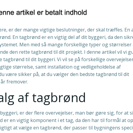
re, er der mange vigtige beslutninger, der skal træffes. En 
ønd. En tagbrønd er en vigtig del af dit byggeri, da den sikre
systemet. Men med så mange forskellige typer og størrelser 
e den rette tagbrønd til dit projekt. I denne artikel vil vi g
gbrønd til dit byggeri. Vi vil se på forskellige overvejelser
tige størrelse, samt installation og vedligeholdelse af
u være sikker på, at du vælger den bedste tagbrønd til dit
 år fremover.
alg af tagbrønd
byggeri, er der flere overvejelser, man bør gøre sig, for at s
 er en vigtig komponent i et tag, da den har til formål at o
igtigt at vælge en tagbrønd, der passer til bygningens speci