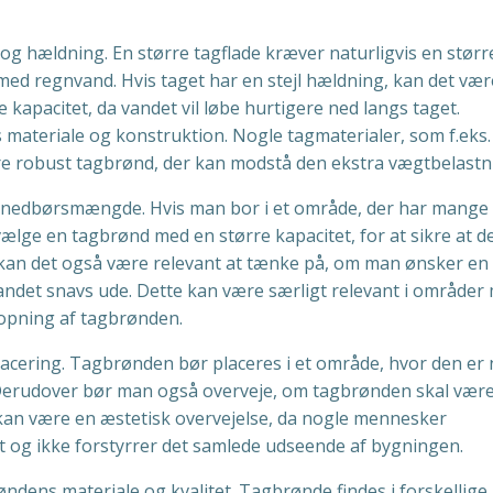
e og hældning. En større tagflade kræver naturligvis en størr
med regnvand. Hvis taget har en stejl hældning, kan det vær
kapacitet, da vandet vil løbe hurtigere ned langs taget.
materiale og konstruktion. Nogle tagmaterialer, som f.eks.
re robust tagbrønd, der kan modstå den ekstra vægtbelastn
ts nedbørsmængde. Hvis man bor i et område, der har mange
vælge en tagbrønd med en større kapacitet, for at sikre at d
n det også være relevant at tænke på, om man ønsker en
 andet snavs ude. Dette kan være særligt relevant i områder
topning af tagbrønden.
lacering. Tagbrønden bør placeres i et område, hvor den er
. Derudover bør man også overveje, om tagbrønden skal vær
e kan være en æstetisk overvejelse, da nogle mennesker
t og ikke forstyrrer det samlede udseende af bygningen.
ndens materiale og kvalitet. Tagbrønde findes i forskellige