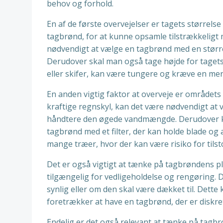
behov og forhold.
En af de første overvejelser er tagets størrels
tagbrønd, for at kunne opsamle tilstrækkeligt 
nødvendigt at vælge en tagbrønd med en større 
Derudover skal man også tage højde for tagets 
eller skifer, kan være tungere og kræve en me
En anden vigtig faktor at overveje er område
kraftige regnskyl, kan det være nødvendigt at 
håndtere den øgede vandmængde. Derudover ka
tagbrønd med et filter, der kan holde blade og
mange træer, hvor der kan være risiko for tils
Det er også vigtigt at tænke på tagbrøndens p
tilgængelig for vedligeholdelse og rengøring
synlig eller om den skal være dækket til. Dett
foretrækker at have en tagbrønd, der er diskre
Endelig er det også relevant at tænke på tagbrø