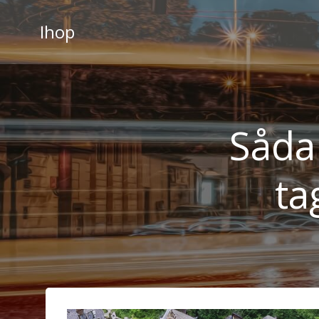
Videre
til
Ihop
indhold
Såda
ta