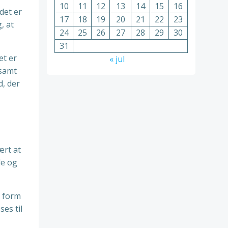
10
11
12
13
14
15
16
det er
17
18
19
20
21
22
23
, at
24
25
26
27
28
29
30
31
et er
« jul
 samt
d, der
ært at
le og
r form
es til