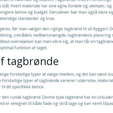
it stål. Hvert materiale har sine egne fordele og ulemper, og 
bygningens behov og budget. Derudover bør man også sikre sig
ødvendige standarder og krav.
gøres, før man vælger den rigtige tagbrønd til sit byggeri. D
g hældning, områdets nedbørsmængde, tagbrøndens placering
disse overvejelser kan man sikre sig, at man får en tagbrøn
ptimal funktion af taget.
af tagbrønde
ange forskellige typer at vælge imellem, og det kan være sv
 De forskellige typer af tagbrønde varierer i størrelse, materia
til dit specifikke behov.
er den runde tagbrønd. Denne type tagbrønd har en cirkulæ
d er velegnet til både flade og skrå tage og kan nemt tilpass