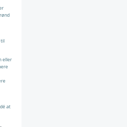
er
brønd
til
 eller
mere
ere
dé at