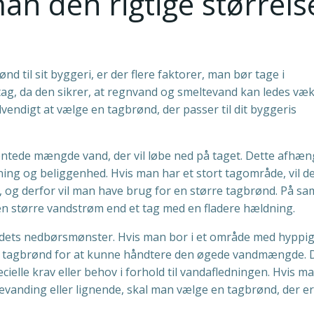
n den rigtige størrels
d til sit byggeri, er der flere faktorer, man bør tage i
 tag, da den sikrer, at regnvand og smeltevand kan ledes væk
vendigt at vælge en tagbrønd, der passer til dit byggeris
ntede mængde vand, der vil løbe ned på taget. Dette afhæn
ning og beliggenhed. Hvis man har et stort tagområde, vil d
, og derfor vil man have brug for en større tagbrønd. På s
en større vandstrøm end et tag med en fladere hældning.
dets nedbørsmønster. Hvis man bor i et område med hyppi
rre tagbrønd for at kunne håndtere den øgede vandmængde. 
ielle krav eller behov i forhold til vandafledningen. Hvis ma
vanding eller lignende, skal man vælge en tagbrønd, der er