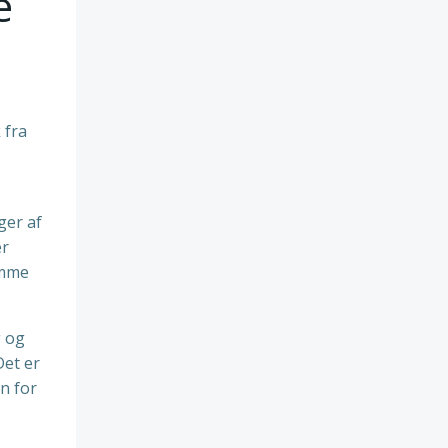
e
 fra
ger af
er
amme
g og
Det er
n for