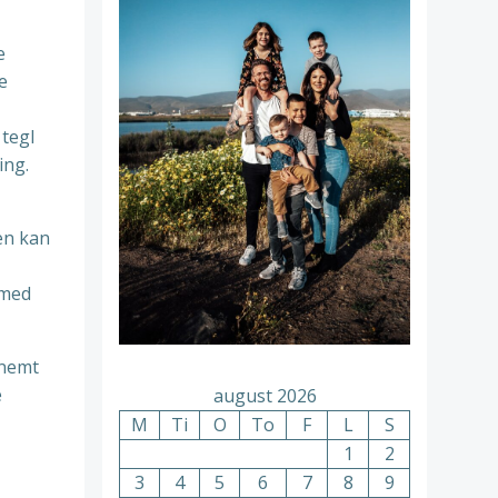
e
e
 tegl
ing.
en kan
 med
 nemt
e
august 2026
M
Ti
O
To
F
L
S
1
2
3
4
5
6
7
8
9