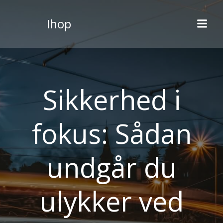
Videre
til
Ihop
indhold
Sikkerhed i
fokus: Sådan
undgår du
ulykker ved