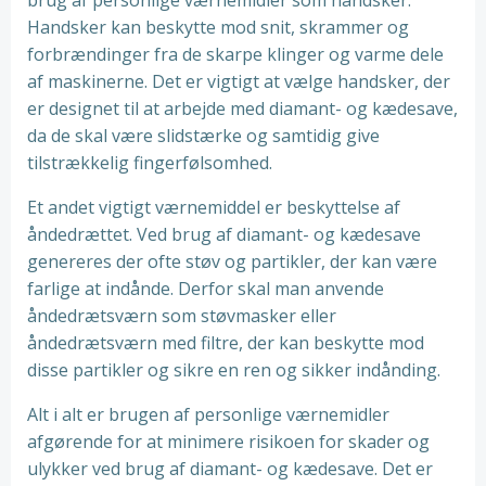
brug af personlige værnemidler som handsker.
Handsker kan beskytte mod snit, skrammer og
forbrændinger fra de skarpe klinger og varme dele
af maskinerne. Det er vigtigt at vælge handsker, der
er designet til at arbejde med diamant- og kædesave,
da de skal være slidstærke og samtidig give
tilstrækkelig fingerfølsomhed.
Et andet vigtigt værnemiddel er beskyttelse af
åndedrættet. Ved brug af diamant- og kædesave
genereres der ofte støv og partikler, der kan være
farlige at indånde. Derfor skal man anvende
åndedrætsværn som støvmasker eller
åndedrætsværn med filtre, der kan beskytte mod
disse partikler og sikre en ren og sikker indånding.
Alt i alt er brugen af personlige værnemidler
afgørende for at minimere risikoen for skader og
ulykker ved brug af diamant- og kædesave. Det er