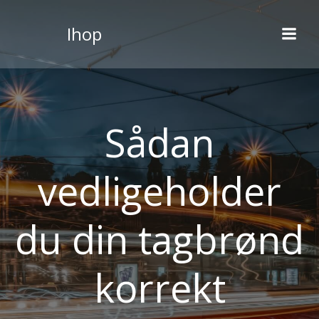
Videre
til
Ihop
indhold
Sådan
vedligeholder
du din tagbrønd
korrekt